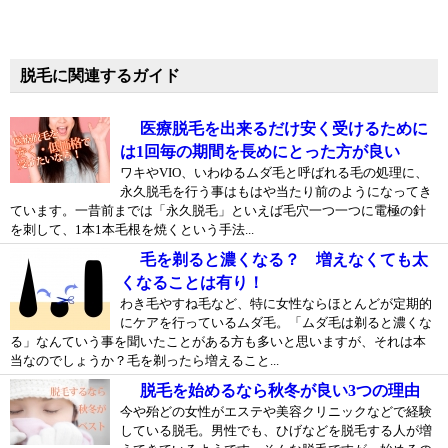
脱毛に関連するガイド
医療脱毛を出来るだけ安く受けるために
は1回毎の期間を長めにとった方が良い
ワキやVIO、いわゆるムダ毛と呼ばれる毛の処理に、
永久脱毛を行う事はもはや当たり前のようになってき
ています。一昔前までは「永久脱毛」といえば毛穴一つ一つに電極の針
を刺して、1本1本毛根を焼くという手法...
毛を剃ると濃くなる？ 増えなくても太
くなることは有り！
わき毛やすね毛など、特に女性ならほとんどが定期的
にケアを行っているムダ毛。「ムダ毛は剃ると濃くな
る」なんていう事を聞いたことがある方も多いと思いますが、それは本
当なのでしょうか？毛を剃ったら増えること...
脱毛を始めるなら秋冬が良い3つの理由
今や殆どの女性がエステや美容クリニックなどで経験
している脱毛。男性でも、ひげなどを脱毛する人が増