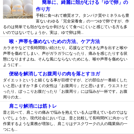
簡単に、綺麗に殻がむける「ゆで卵」の
作り方
手軽に食べれて糖質オフ。タンパク質やミネラルも豊
富ないわゆる「完全栄養食」の一つゆで卵ですが、作
るのは簡単でも殻がなかなか剥けなくて食べにくいと感じている方も多
いのではないでしょうか。実は、ゆで卵は簡...
喉・声帯を傷めないための方法、ケア方法
カラオケなどで長時間歌い続けたり、応援などで大きな声を出すと喉や
声帯を傷めてしまい、声がガラガラになったり、痛みを感じたりする状
態になりますよね。そんな風にならないためにも、喉や声帯を傷めない
ようにす...
便秘を解消してお腹周りの肉を落とすヨガ
ダイエットというと細くなる事が目標ですが、どの部位が一番細くした
いと思いますか？多くの女性は「お腹周り」だと思います。ウエストだ
ったり、ぽっこりお腹だったり「お腹周り」には悩みが一杯です。お腹
周りの太...
肩こり解消には筋トレ
昔と比べて、肩こりの痛みで悩みを抱えている人は増えているのではな
いでしょうか。現代社会においては、昔と比較して長時間PCに向かって
作業するような業務が増加し、肩こりはデスクワークの人の職業病の一
つにも...