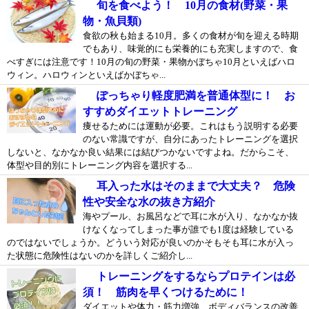
旬を食べよう！ 10月の食材(野菜・果
物・魚貝類)
食欲の秋も始まる10月。多くの食材が旬を迎える時期
でもあり、味覚的にも栄養的にも充実しますので、食
べすぎには注意です！10月の旬の野菜・果物かぼちゃ10月といえばハロ
ウィン。ハロウィンといえばかぼちゃ...
ぽっちゃり軽度肥満を普通体型に！ お
すすめダイエットトレーニング
痩せるためには運動が必要。これはもう説明する必要
のない常識ですが、自分にあったトレーニングを選択
しないと、なかなか良い結果には結びつかないですよね。だからこそ、
体型や目的別にトレーニング内容を選択する...
耳入った水はそのままで大丈夫？ 危険
性や安全な水の抜き方紹介
海やプール、お風呂などで耳に水が入り、なかなか抜
けなくなってしまった事が誰でも1度は経験している
のではないでしょうか。どういう対応が良いのかそもそも耳に水が入っ
た状態に危険性はないのかを詳しくご紹介し...
トレーニングをするならプロテインは必
須！ 筋肉を早くつけるために！
ダイエットや体力・筋力増強、ボディバランスの改善