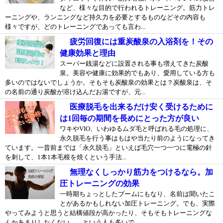
など、様々な目的で行われるトレーニング。筋力トレ
ーニングや、ランニングなど持久力を必要とするものなどその内容も
様々ですが、どのトレーニングであっても言わ...
疲労回復には重炭酸泉の入浴剤を！その
健康効果と理由
スーパー銭湯などに設置される事も増えてきた炭酸
泉。美容や健康に効果的でもあり、愛用している方も
多いのではないでしょうか。そもそも炭酸泉の効果とは？炭酸泉は、そ
の名前の通り炭酸が溶け込んだお湯ですが、元...
医療脱毛を出来るだけ安く受けるために
は1回毎の期間を長めにとった方が良い
ワキやVIO、いわゆるムダ毛と呼ばれる毛の処理に、
永久脱毛を行う事はもはや当たり前のようになってき
ています。一昔前までは「永久脱毛」といえば毛穴一つ一つに電極の針
を刺して、1本1本毛根を焼くという手法...
無理なくしっかり筋力をつけるなら。加
圧トレーニングの効果
一時期ちょっとしたブームにもなり、名前は聞いたこ
とがあるかもしれない加圧トレーニング。でも、実際
やってみようと思うと結構値段が高かったり、そもそもトレーニングな
んかあまりしたくない……という人も多いで...