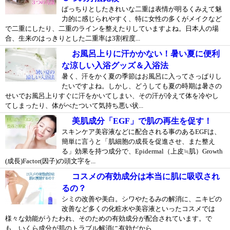
ぱっちりとしたきれいな二重は表情が明るくみえて魅
力的に感じられやすく、特に女性の多くがメイクなど
で二重にしたり、二重のラインを整えたりしていますよね。日本人の場
合、生来のはっきりとした二重率は3割程度...
お風呂上りに汗かかない！暑い夏に便利
な涼しい入浴グッズ＆入浴法
暑く、汗をかく夏の季節はお風呂に入ってさっぱりし
たいですよね。しかし、どうしても夏の時期は暑さの
せいでお風呂上りすぐに汗をかいてしまい、その汗が冷えて体を冷やし
てしまったり、体がべたついて気持ち悪い状...
美肌成分「EGF」で肌の再生を促す！
スキンケア美容液などに配合される事のあるEGFは、
簡単に言うと「肌細胞の成長を促進させ、また整え
る」効果を持つ成分で、Epidermal（上皮≒肌）Growth
(成長)Factor(因子)の頭文字を...
コスメの有効成分は本当に肌に吸収され
るの？
シミの改善や美白。シワやたるみの解消に、ニキビの
改善など多くの化粧水や美容液といったコスメでは
様々な効能がうたわれ、そのための有効成分が配合されています。で
も、いくら成分が肌のトラブル解消に有効だから...