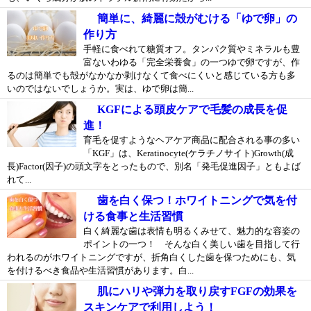
簡単に、綺麗に殻がむける「ゆで卵」の
作り方
手軽に食べれて糖質オフ。タンパク質やミネラルも豊
富ないわゆる「完全栄養食」の一つゆで卵ですが、作
るのは簡単でも殻がなかなか剥けなくて食べにくいと感じている方も多
いのではないでしょうか。実は、ゆで卵は簡...
KGFによる頭皮ケアで毛髪の成長を促
進！
育毛を促すようなヘアケア商品に配合される事の多い
「KGF」は、Keratinocyte(ケラチノサイト)Growth(成
長)Factor(因子)の頭文字をとったもので、別名「発毛促進因子」ともよば
れて...
歯を白く保つ！ホワイトニングで気を付
ける食事と生活習慣
白く綺麗な歯は表情も明るくみせて、魅力的な容姿の
ポイントの一つ！ そんな白く美しい歯を目指して行
われるのがホワイトニングですが、折角白くした歯を保つためにも、気
を付けるべき食品や生活習慣があります。白...
肌にハリや弾力を取り戻すFGFの効果を
スキンケアで利用しよう！