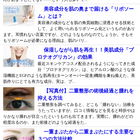
美容成分を肌の奥まで届ける「リポソー
ム」とは？
美容液の成分などを肌の角質細胞に浸透させる技術と
して、よく用いられるリポソーム化というものがあり
ます。耳慣れない言葉ですが、どのようなものなのでしょうか。そもそ
もリポソームが必要になる理由は、肌のバリ...
保湿しながら肌を再生！！美肌成分「プ
ロテオグリカン」の効果
最近スキンケアコスメ配合されるようになってきた成
分「プロテオグリカン」は、ヒアルロン酸のような保
湿機能とEGFのような肌再生(ターンオーバー促進)機能を兼ね備えた、美
肌作りにとても有力な成分。実は、プ...
【写真付】二重整形の術後経過と腫れを
抑える方法
二重整形を調べてみると、どこも「腫れない」治療を
うたっていますが、口コミ情報などを見ると時折やは
りかなり腫れが目立ったというものも出てきます。実際に、腫れがどの
程度出るのか、また術後どのような経過をた...
一重まぶたから二重まぶたにする主要な
３つの方法比較