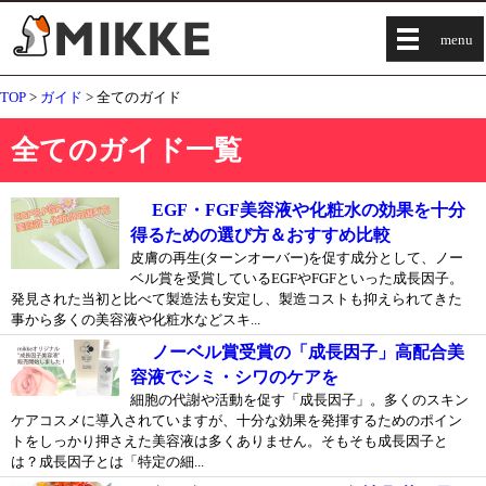
menu
TOP
>
ガイド
> 全てのガイド
全てのガイド一覧
EGF・FGF美容液や化粧水の効果を十分
得るための選び方＆おすすめ比較
皮膚の再生(ターンオーバー)を促す成分として、ノー
ベル賞を受賞しているEGFやFGFといった成長因子。
発見された当初と比べて製造法も安定し、製造コストも抑えられてきた
事から多くの美容液や化粧水などスキ...
ノーベル賞受賞の「成長因子」高配合美
容液でシミ・シワのケアを
細胞の代謝や活動を促す「成長因子」。多くのスキン
ケアコスメに導入されていますが、十分な効果を発揮するためのポイン
トをしっかり押さえた美容液は多くありません。そもそも成長因子と
は？成長因子とは「特定の細...